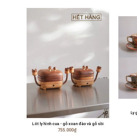
Ly 
Lót ly hình cua - gỗ xoan đào và gỗ sồi
TÙY CHỌN
755.000₫