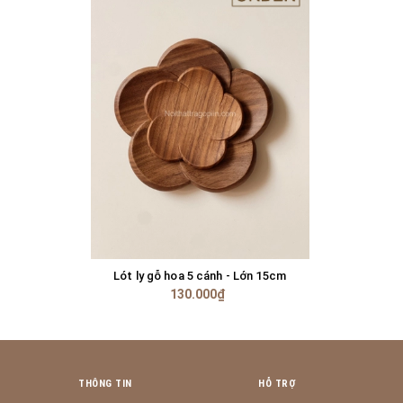
Lót ly gỗ hoa 5 cánh - Lớn 15cm
TÙY CHỌN
130.000₫
THÔNG TIN
HỖ TRỢ