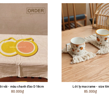
nồi vải - màu chanh đào D18cm
Lót ly macrame - size lớ
TÙY CHỌN
TÙY CHỌN
80.000₫
85.000₫