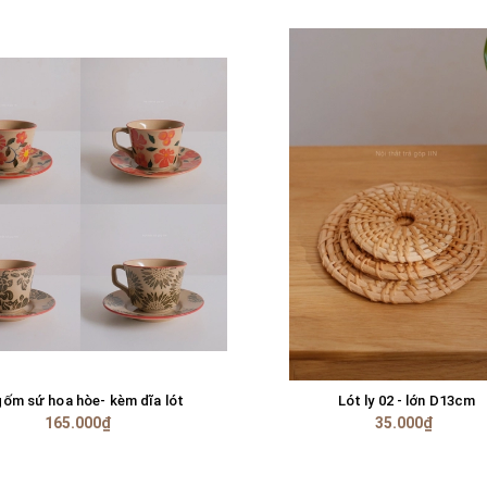
gốm sứ hoa hòe- kèm dĩa lót
Lót ly 02 - lớn D13cm
TÙY CHỌN
TÙY CHỌN
165.000₫
35.000₫