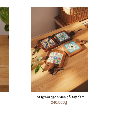
Lót ly/nồi gạch viền gỗ tay cầm
TÙY CHỌN
240.000₫