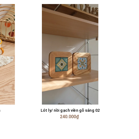
n
Lót ly/ nồi gạch viền gỗ sáng 02
TÙY CHỌN
240.000₫