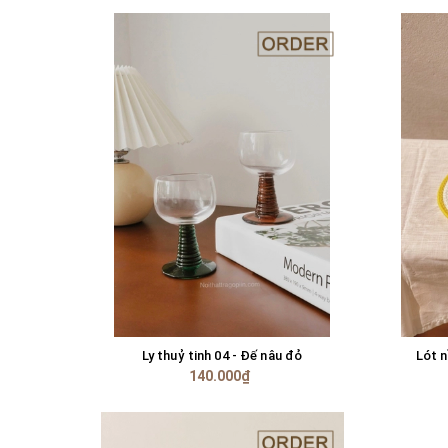
Ly thuỷ tinh 04 - Đế nâu đỏ
Lót 
TÙY CHỌN
140.000₫