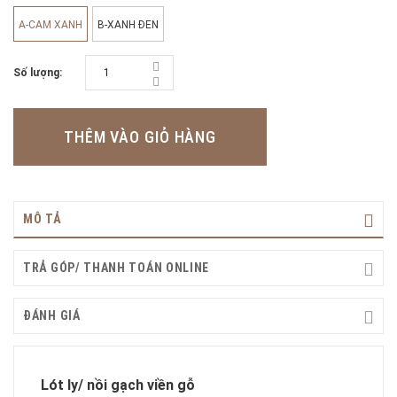
A-CAM XANH
B-XANH ĐEN
Số lượng:
THÊM VÀO GIỎ HÀNG
MÔ TẢ
TRẢ GÓP/ THANH TOÁN ONLINE
ĐÁNH GIÁ
Lót ly/ nồi gạch viền gỗ