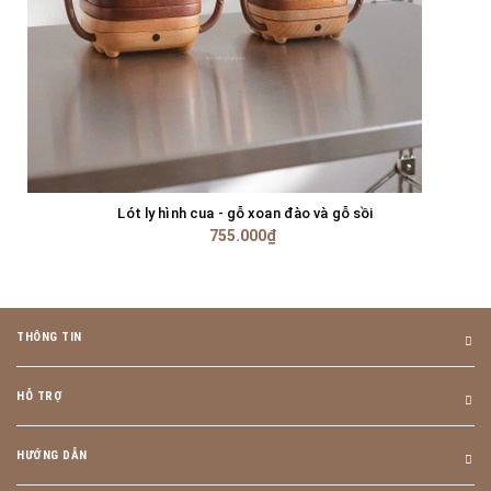
Lót ly hình cua - gỗ xoan đào và gỗ sồi
755.000₫
THÔNG TIN
HỖ TRỢ
HƯỚNG DẪN