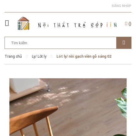
ĐĂNG NHẬP
(
)
Trang chủ
Ly/ Lót ly
Lót ly/ nồi gạch viền gỗ sáng 02