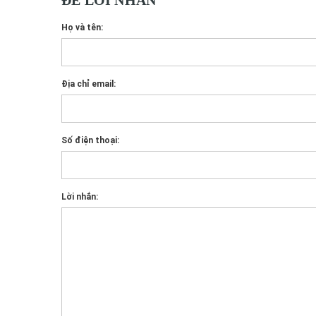
ĐỂ LỜI NHẮN
Họ và tên:
Địa chỉ email:
Số điện thoại:
Lời nhắn: