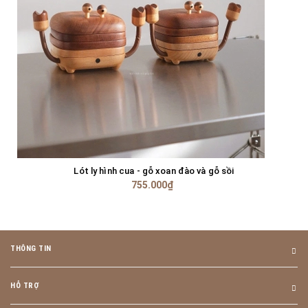
Lót ly hình cua - gỗ xoan đào và gỗ sồi
755.000₫
THÔNG TIN
HỖ TRỢ