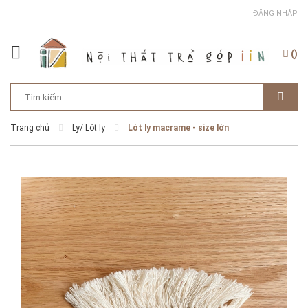
ĐĂNG NHẬP
(
)
Trang chủ
Ly/ Lót ly
Lót ly macrame - size lớn