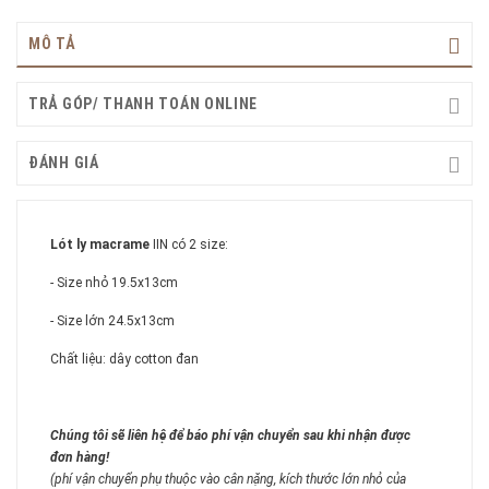
MÔ TẢ
TRẢ GÓP/ THANH TOÁN ONLINE
ĐÁNH GIÁ
Lót ly macrame
IIN có 2 size:
- Size nhỏ 19.5x13cm
- Size lớn 24.5x13cm
Chất liệu: dây cotton đan
Chúng tôi sẽ liên hệ để báo phí vận chuyển sau khi nhận được
đơn hàng!
(phí vận chuyển phụ thuộc vào cân nặng, kích thước lớn nhỏ của