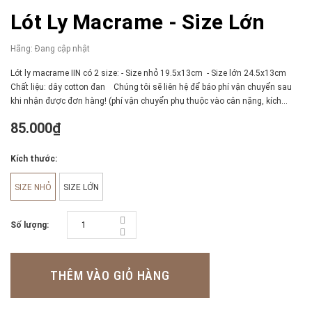
Lót Ly Macrame - Size Lớn
Hãng:
Đang cập nhật
Lót ly macrame IIN có 2 size: - Size nhỏ 19.5x13cm - Size lớn 24.5x13cm
Chất liệu: dây cotton đan Chúng tôi sẽ liên hệ để báo phí vận chuyển sau
khi nhận được đơn hàng! (phí vận chuyển phụ thuộc vào cân nặng, kích...
85.000₫
Kích thước:
SIZE NHỎ
SIZE LỚN
Số lượng:
THÊM VÀO GIỎ HÀNG