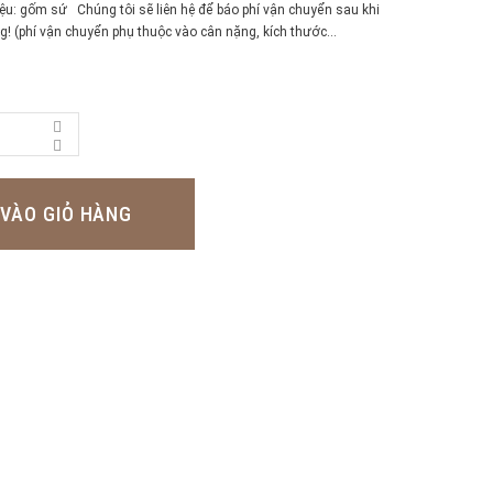
iệu: gốm sứ Chúng tôi sẽ liên hệ để báo phí vận chuyển sau khi
 (phí vận chuyển phụ thuộc vào cân nặng, kích thước...
VÀO GIỎ HÀNG