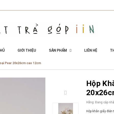
CHỦ
GIỚI THIỆU
SẢN PHẨM
LIÊN HỆ
TH
hoại Pear 20x26cm cao 12cm
Hộp Khă
20x26c
Hãng:
Đang cập nhậ
Hộp khăn giấy điện 