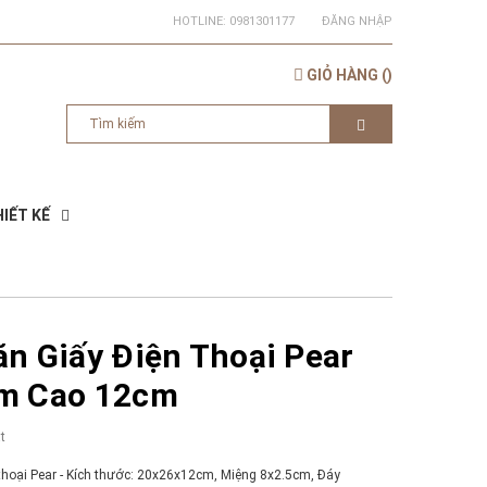
HOTLINE:
0981301177
ĐĂNG NHẬP
GIỎ HÀNG
(
)
IẾT KẾ
n Giấy Điện Thoại Pear
m Cao 12cm
t
thoại Pear - Kích thước: 20x26x12cm, Miệng 8x2.5cm, Đáy