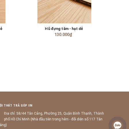
dẻ
Hũ đựng tăm - hạt dẻ
Kha
GIỎ HÀNG
130.000₫
ỘI THẤT TRẢ GÓP IIN
Địa chỉ: 58/44 Tân Cảng, Phường 25, Quận Bình Thạnh, Thành
phố Hồ Chí Minh (Nhà đầu tiên trong hẻm - đối diện số 117 Tân
ảng)