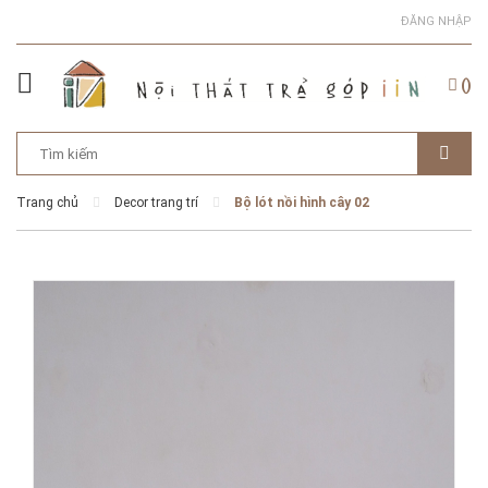
ĐĂNG NHẬP
(
)
Trang chủ
Decor trang trí
Bộ lót nồi hình cây 02