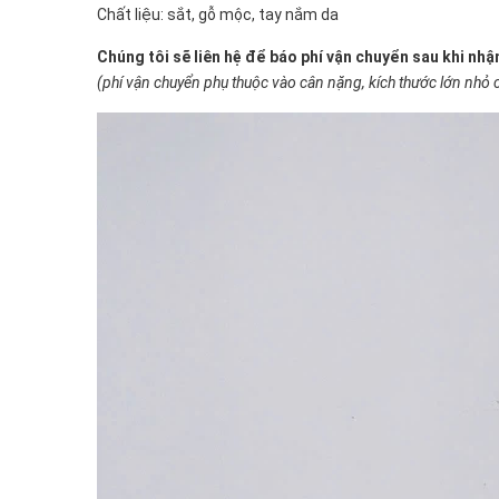
Chất liệu: sắt, gỗ mộc, tay nắm da
Chúng tôi sẽ liên hệ để báo phí vận chuyển sau khi nh
(phí vận chuyển phụ thuộc vào cân nặng, kích thước lớn nhỏ 