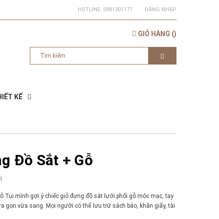
HOTLINE:
0981301177
ĐĂNG NHẬP
GIỎ HÀNG
(
)
IẾT KẾ
g Đồ Sắt + Gỗ
t
ỗ Tụi mình gợi ý chiếc giỏ đựng đồ sắt lưới phối gỗ mộc mạc, tay
a gọn vừa sang. Mọi người có thể lưu trữ sách báo, khăn giấy, tài