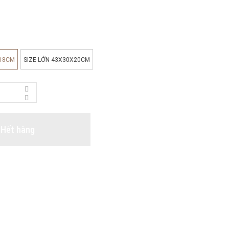
X18CM
SIZE LỚN 43X30X20CM
Hết hàng