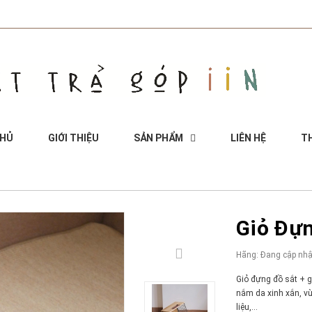
CHỦ
GIỚI THIỆU
SẢN PHẨM
LIÊN HỆ
TH
Giỏ Đựn
Hãng:
Đang cập nhậ
Giỏ đựng đồ sắt + g
nắm da xinh xắn, vừ
liệu,...