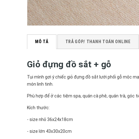
MÔ TẢ
TRẢ GÓP/ THANH TOÁN ONLINE
Giỏ đựng đồ sắt + gỗ
Tụi mình gợi ý chiếc giỏ đựng đồ sắt lưới phối gỗ mộc mạc
món linh tinh.
Phù hợp để ở các tiệm spa, quán cà phê, quán trà, góc t
Kích thước:
- size nhỏ 36x24x18cm
- size lớn 43x30x20cm