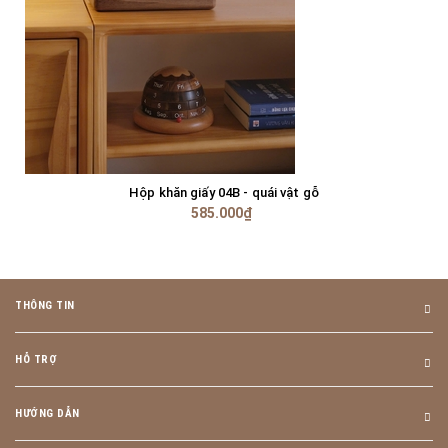
Hộp khăn giấy 04B - quái vật gỗ
585.000₫
THÔNG TIN
HỖ TRỢ
HƯỚNG DẪN