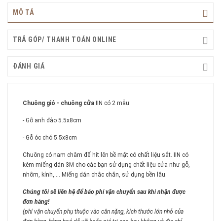
MÔ TẢ
TRẢ GÓP/ THANH TOÁN ONLINE
ĐÁNH GIÁ
Chuông gió - chuông cửa
IIN có 2 mẫu:
- Gỗ anh đào 5.5x8cm
- Gỗ óc chó 5.5x8cm
Chuông có nam châm để hít lên bề mặt có chất liệu sắt. IIN có
kèm miếng dán 3M cho các bạn sử dụng chất liệu cửa như gỗ,
nhôm, kính,.... Miếng dán chắc chắn, sử dụng bền lâu.
Chúng tôi sẽ liên hệ để báo phí vận chuyển sau khi nhận được
đơn hàng!
(phí vận chuyển phụ thuộc vào cân nặng, kích thước lớn nhỏ của