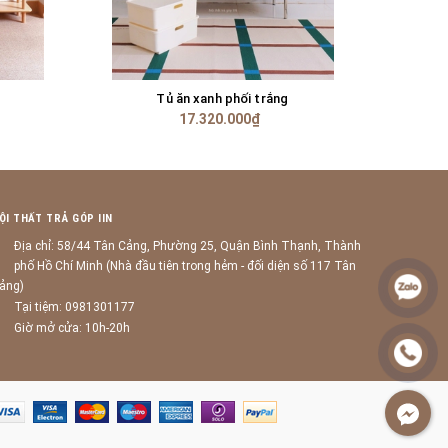
Tủ ăn xanh phối trắng
Kệ TV 03
TÙY CHỌN
17.320.000₫
ỘI THẤT TRẢ GÓP IIN
Địa chỉ: 58/44 Tân Cảng, Phường 25, Quận Bình Thạnh, Thành
phố Hồ Chí Minh (Nhà đầu tiên trong hẻm - đối diện số 117 Tân
ảng)
Tại tiệm: 0981301177
Giờ mở cửa: 10h-20h