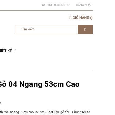
HOTLINE:
0981301177
ĐĂNG NHẬP
GIỎ HÀNG
(
)
IẾT KẾ
Gỗ 04 Ngang 53cm Cao
t
 thước: ngang 53cm cao 151cm - Chất liệu: gỗ sồi Chúng tôi sẽ