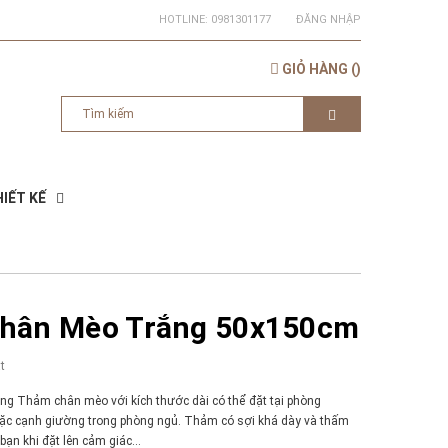
HOTLINE:
0981301177
ĐĂNG NHẬP
GIỎ HÀNG
(
)
IẾT KẾ
hân Mèo Trắng 50x150cm
t
g Thảm chân mèo với kích thước dài có thể đặt tại phòng
ặc cạnh giường trong phòng ngủ. Thảm có sợi khá dày và thấm
bạn khi đặt lên cảm giác...