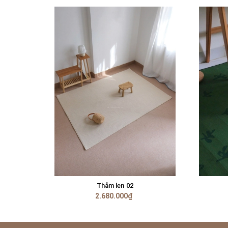
Thảm len 02
TÙY CHỌN
2.680.000₫