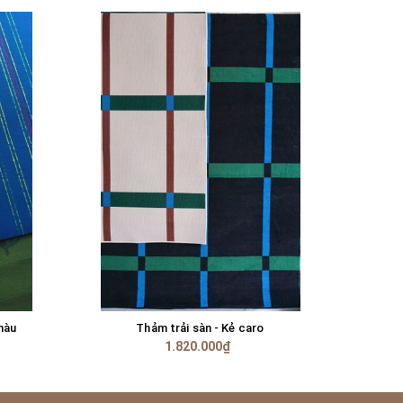
màu
Thảm trải sàn - Kẻ caro
TÙY CHỌN
1.820.000₫