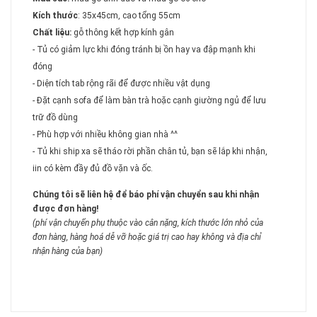
Kích thước
: 35x45cm, cao tổng 55cm
Chất liệu:
gỗ thông kết hợp kính gân
- Tủ có giảm lực khi đóng tránh bị ồn hay va đập mạnh khi
đóng
- Diện tích tab rộng rãi để được nhiều vật dụng
- Đặt cạnh sofa để làm bàn trà hoặc cạnh giường ngủ để lưu
trữ đồ dùng
- Phù hợp với nhiều không gian nhà ^^
- Tủ khi ship xa sẽ tháo rời phần chân tủ, bạn sẽ lắp khi nhận,
iin có kèm đầy đủ đồ vặn và ốc.
Chúng tôi sẽ liên hệ để báo phí vận chuyển sau khi nhận
được đơn hàng!
(phí vận chuyển phụ thuộc vào cân nặng, kích thước lớn nhỏ của
đơn hàng, hàng hoá dễ vỡ hoặc giá trị cao hay không và địa chỉ
nhận hàng của bạn)