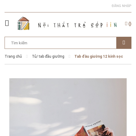
ĐĂNG NHẬP
(
)
Trang chủ
Tủ/ tab đầu giường
Tab đầu giường 12 kính sọc