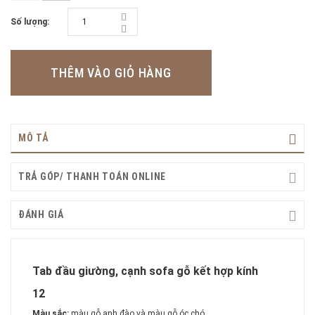
Số lượng:
THÊM VÀO GIỎ HÀNG
MÔ TẢ
TRẢ GÓP/ THANH TOÁN ONLINE
ĐÁNH GIÁ
Tab đầu giường, cạnh sofa gỗ kết hợp kính
12
Màu sắc:
màu gỗ anh đào và màu gỗ óc chó