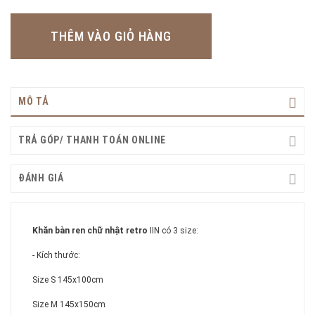
THÊM VÀO GIỎ HÀNG
MÔ TẢ
TRẢ GÓP/ THANH TOÁN ONLINE
ĐÁNH GIÁ
Khăn bàn ren chữ nhật retro
IIN có 3 size:
- Kích thước:
Size S 145x100cm
Size M 145x150cm