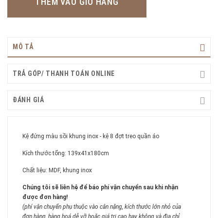
THÊM VÀO GIỎ HÀNG
MÔ TẢ
TRẢ GÓP/ THANH TOÁN ONLINE
ĐÁNH GIÁ
Kệ đứng màu sồi khung inox - kệ 8 đợt treo quần áo
Kích thước tổng: 139x41x180cm
Chất liệu: MDF, khung inox
Chúng tôi sẽ liên hệ để báo phí vận chuyển sau khi nhận
được đơn hàng!
(phí vận chuyển phụ thuộc vào cân nặng, kích thước lớn nhỏ của
đơn hàng, hàng hoá dễ vỡ hoặc giá trị cao hay không và địa chỉ