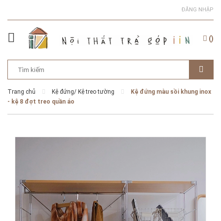
ĐĂNG NHẬP
(
)
Trang chủ
Kệ đứng/ Kệ treo tường
Kệ đứng màu sồi khung inox
- kệ 8 đợt treo quần áo