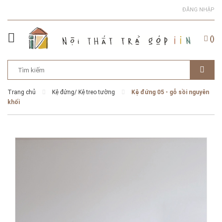
ĐĂNG NHẬP
(
)
Trang chủ
Kệ đứng/ Kệ treo tường
Kệ đứng 05 - gỗ sồi nguyên
khối