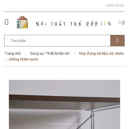
ĐĂNG NHẬP
(
)
Trang chủ
Dụng cụ/ Thiết bị tiện ích
Hộp đựng tài liệu, hộ chiếu
... chống thấm nước