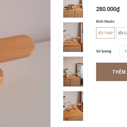
280.000₫
Kích thước:
SỒI THẤP
SỒI 
Số lượng:
THÊM 