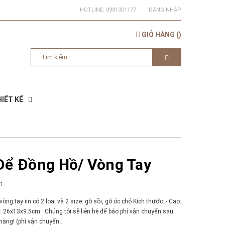
HOTLINE:
0981301177
ĐĂNG NHẬP
GIỎ HÀNG
(
)
IẾT KẾ
Để Đồng Hồ/ Vòng Tay
t
òng tay iin có 2 loại và 2 size: gỗ sồi, gỗ óc chó Kích thước: - Cao:
 26x13x9.5cm Chúng tôi sẽ liên hệ để báo phí vận chuyển sau
àng! (phí vận chuyển...