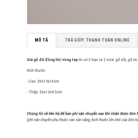
MÔ TẢ
TRẢ GÓP/ THANH TOÁN ONLINE
Giá gỗ để đồng hồ/ vòng tay
iin có 2 loại và 2 size: gỗ sồi, gỗ óc
Kích thước:
- Cao: 26x13x16cm
- Thấp: 26x13x9.5cm
Chúng tôi sẽ liên hệ để báo phí vận chuyển sau khi nhận được đơn 
(phí vận chuyển phụ thuộc vào cân nặng, kích thước lớn nhỏ của đơn h