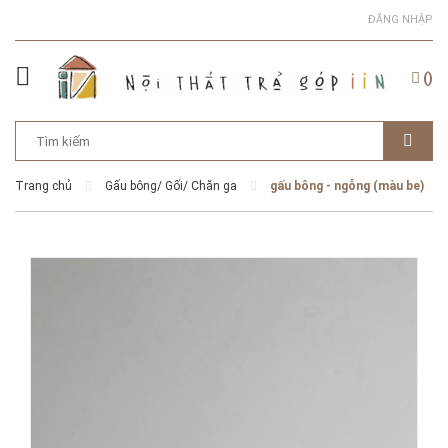
ĐĂNG NHẬP
(
)
Trang chủ
Gấu bông/ Gối/ Chăn ga
gấu bông - ngỗng (màu be)