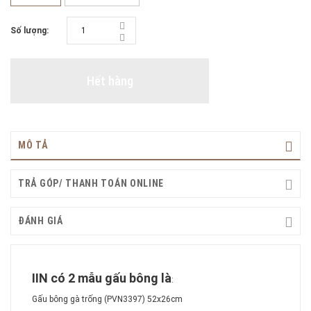
Số lượng:
Hết hàng
MÔ TẢ
TRẢ GÓP/ THANH TOÁN ONLINE
ĐÁNH GIÁ
IIN có 2 mẫu gấu bông là
:
Gấu bông gà trống (PVN3397) 52x26cm