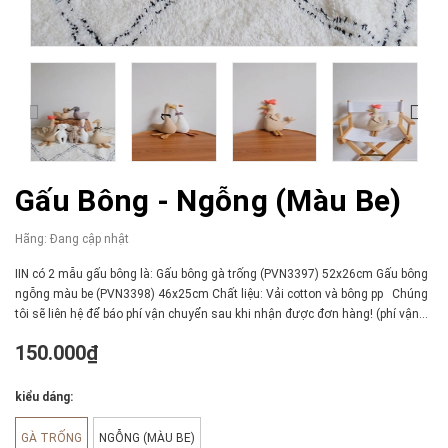
Gấu Bông - Ngỗng (màu Be)
Hãng:
Đang cập nhật
IIN có 2 mẫu gấu bông là: Gấu bông gà trống (PVN3397) 52x26cm Gấu bông
ngỗng màu be (PVN3398) 46x25cm Chất liệu: Vải cotton và bông pp Chúng
tôi sẽ liên hệ để báo phí vận chuyển sau khi nhận được đơn hàng! (phí vận...
150.000₫
kiểu dáng:
GÀ TRỐNG
NGỖNG (MÀU BE)