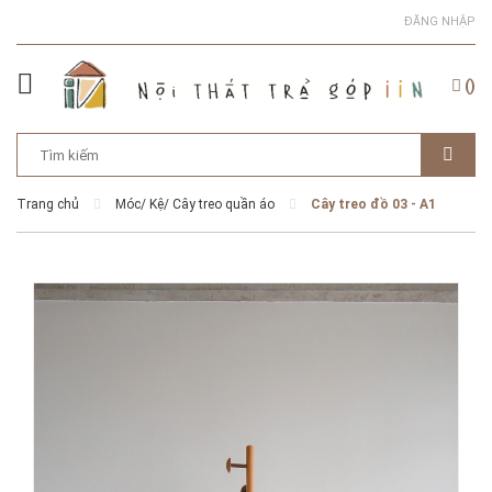
ĐĂNG NHẬP
(
)
Trang chủ
Móc/ Kệ/ Cây treo quần áo
Cây treo đồ 03 - A1