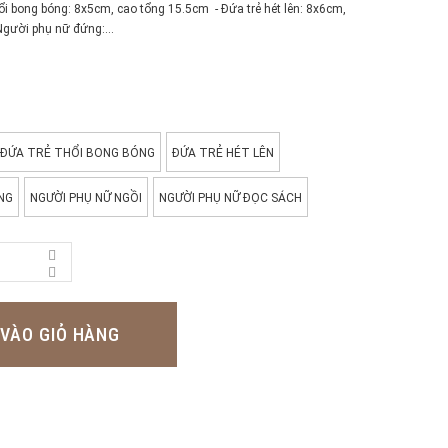
ổi bong bóng: 8x5cm, cao tổng 15.5cm - Đứa trẻ hét lên: 8x6cm,
gười phụ nữ đứng:...
ĐỨA TRẺ THỔI BONG BÓNG
ĐỨA TRẺ HÉT LÊN
NG
NGƯỜI PHỤ NỮ NGỒI
NGƯỜI PHỤ NỮ ĐỌC SÁCH
VÀO GIỎ HÀNG