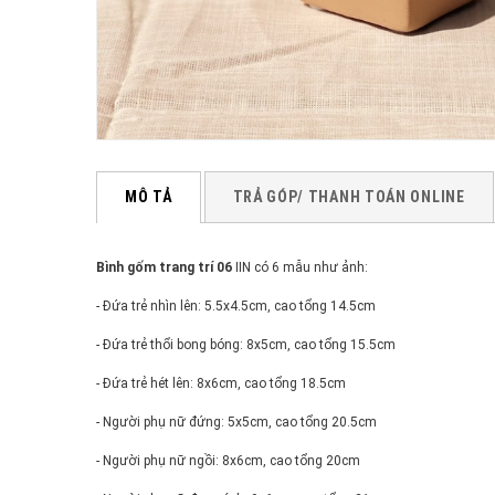
MÔ TẢ
TRẢ GÓP/ THANH TOÁN ONLINE
Bình gốm trang trí 06
IIN có 6 mẫu như ảnh:
- Đứa trẻ nhìn lên: 5.5x4.5cm, cao tổng 14.5cm
- Đứa trẻ thổi bong bóng: 8x5cm, cao tổng 15.5cm
- Đứa trẻ hét lên: 8x6cm, cao tổng 18.5cm
- Người phụ nữ đứng: 5x5cm, cao tổng 20.5cm
- Người phụ nữ ngồi: 8x6cm, cao tổng 20cm