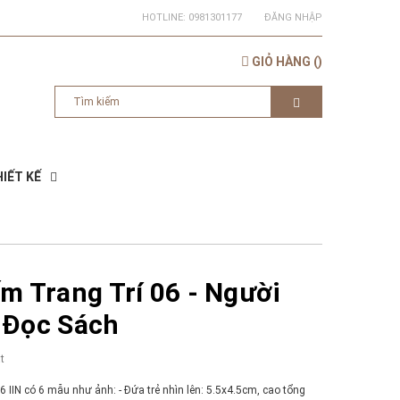
HOTLINE:
0981301177
ĐĂNG NHẬP
GIỎ HÀNG
(
)
IẾT KẾ
m Trang Trí 06 - Người
 Đọc Sách
t
6 IIN có 6 mẫu như ảnh: - Đứa trẻ nhìn lên: 5.5x4.5cm, cao tổng