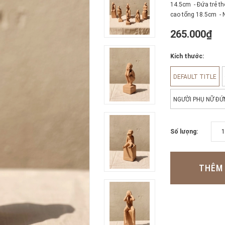
14.5cm - Đứa trẻ th
cao tổng 18.5cm - N
265.000₫
Kích thước:
DEFAULT TITLE
NGƯỜI PHỤ NỮ ĐỨ
Số lượng:
THÊM 