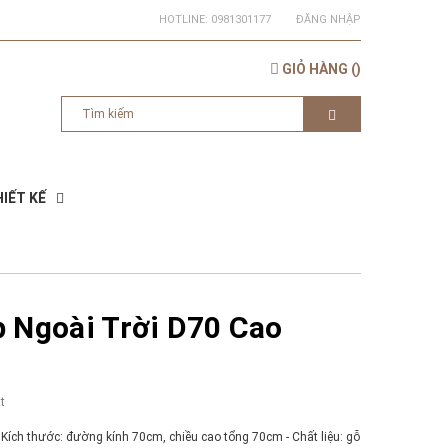
HOTLINE:
0981301177
ĐĂNG NHẬP
GIỎ HÀNG
(
)
IẾT KẾ
 Ngoài Trời D70 Cao
t
- Kích thước: đường kính 70cm, chiều cao tổng 70cm - Chất liệu: gỗ